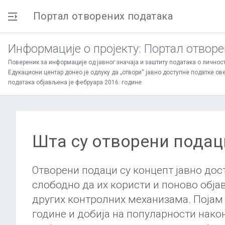
Портал oтворених података
Информације о пројекту: Портал отворе
Повереник за информације од јавног значаја и заштиту података о личнос
Едукациони центар донео је одлуку да „отвори“ јавно доступне податке ов
података објављена је фебруара 2016. године
Шта су отворени подац
Отворени подаци су концепт јавно дос
слободно да их користи и поново обја
других контролних механизама. Појам
године и добија на популарности нако