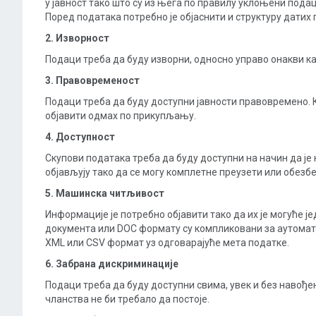
у јавност тако што су из њега по правилу уклоњени подац
Поред података потребно је објаснити и структуру датих
2. Изворност
Подаци треба да буду изворни, односно управо онакви к
3. Правовременост
Подаци треба да буду доступни јавности правовремено. 
објавити одмах по прикупљању.
4. Доступност
Скупови података треба да буду доступни на начин да је
објављују тако да се могу комплетне преузети или обезб
5. Машинска читљивост
Информације је потребно објавити тако да их је могуће 
документа или DOC формату су компликовани за аутомат
XML или CSV формат уз одговарајуће мета податке.
6. Забрана дискриминације
Подаци треба да буду доступни свима, увек и без навођ
чланства не би требало да постоје.