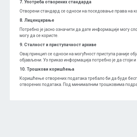
7. Употреба отворених стандарда
Отворени стандард се односи на поседовање права на к
8. Лиценцирање
Потребно је јасно означити да дате информације могу сл
могу да се користе.
9. Сталност и приступачност архиве
Овај принцип се односи на могућност приступа раније об
објављени. Уз приказ информација потребно је да стоји и
10. Трошкови коришћења
Коришћење отворених података требало би да буде бес
отворених података. Под минималним трошковима подразу