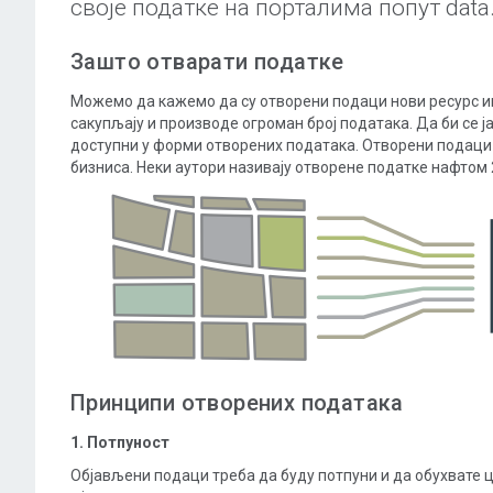
своје податке на порталима попут data.g
Зашто отварати податке
Можемо да кажемо да су отворени подаци нови ресурс 
сакупљају и производе огроман број података. Да би се 
доступни у форми отворених података. Отворени подаци им
бизниса. Неки аутори називају отворене податке нафтом 2
Принципи отворених података
1. Потпуност
Објављени подаци треба да буду потпуни и да обухвате 